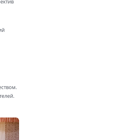
лектив
ий
еством.
телей.