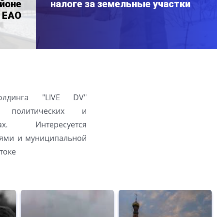
йоне
налоге за земельные участки
 ЕАО
олдинга "LIVE DV"
а политических и
ах. Интересуется
ями и муниципальной
токе