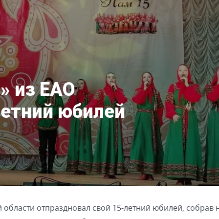
» из ЕАО
летний юбилей
 области отпраздновал свой 15-летний юбилей, собрав 