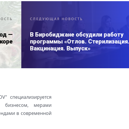
ВОСТЬ
СЛЕДУЮЩАЯ НОВОСТЬ
од —
В Биробиджане обсудили работу
коре
программы «Отлов. Стерилизация
Вакцинация. Выпуск»
DV" специализируется
с бизнесом, мерами
рендами в современной