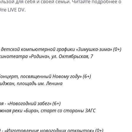
ользой для себя и своей семьи. Читайте подробнее о
те LIVE DV.
ка детской компьютерной графики «Зимушка-зима» (0+)
кинотеатра «Родина», ул. Октябрьская, 7
 «Концерт, посвященный Новому году» (6+)
биджан, площадь им. Ленина
я - «Новогодний забег» (6+)
ежная реки «Бира», старт со стороны ЗАГС
:00 - «Изготовление новогодних открыток» (0+)