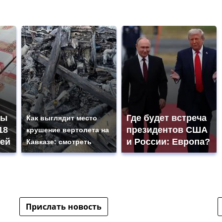
ны
Где будет встреча
Как выглядит место
18
президентов США
крушение вертолета на
ей
и России: Европа?
Кавказе: смотреть
Прислать новость