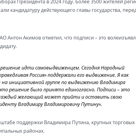
ыборах Президента в 2024 году. Более 3500 жителей рег
али кандидатуру действующего главы государства, пере
ЕАО Антон Акимов отметил, что подписи – это волеизъяв
дидату.
 решение идти самовыдвиженцем. Сегодня Народный
праведливая Россия» поддержали его выдвижение. Я как
л на инициативной группе по выдвижению Владимира
 это решение было принято единогласно. Подписи – это
я каждый желающий может прийти и оставить свою
иденту Владимиру Владимировичу Путину».
 штабе поддержки Владимира Путина, крупных торговых
ципальных районах.