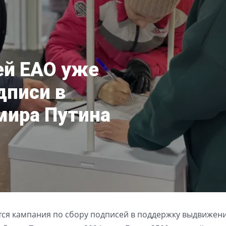
ей ЕАО уже
дписи в
мира Путина
тся кампания по сбору подписей в поддержку выдвижен