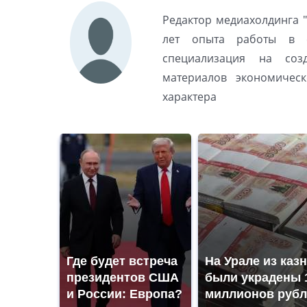
Редактор медиахолдинга "
лет опыта работы в с
специализация на созд
материалов экономическ
характера
Где будет встреча
На Урале из каз
президентов США
были украдены 
и России: Европа?
миллионов рубл