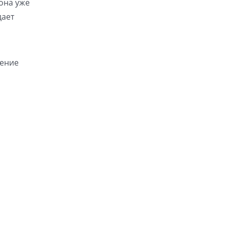
иона уже
дает
ление