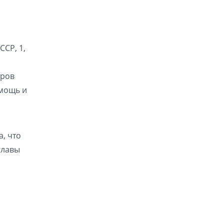
ССР, 1,
тров
омощь и
, что
главы