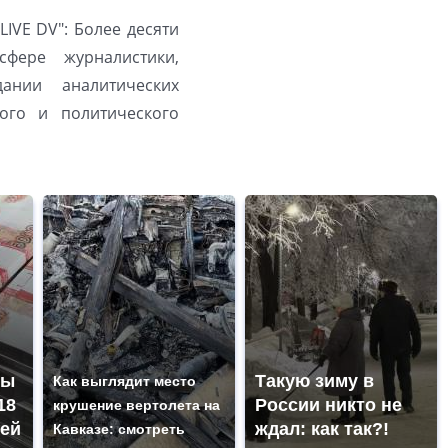
LIVE DV": Более десяти
фере журналистики,
ании аналитических
ого и политического
ны
Такую зиму в
Как выглядит место
18
России никто не
крушение вертолета на
ей
ждал: как так?!
Кавказе: смотреть