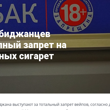
обиджанцев
ный запрет на
ных сигарет
жана выступают за тотальный запрет вейпов, согласно