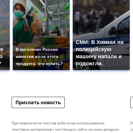
СМИ: В Химках на
не
полицейскую
В магазинах России
о
машину напали и
ажиотаж из-за этого
?
подожгли.
продукта: что купить?
Прислать новость
При перепечатке текстов либо ином использовании
Р
текстовых материалов с настоящего сайта на иных ресурсах
с