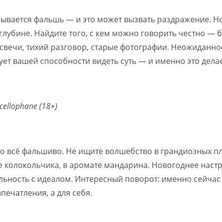
крывается фальшь — и это может вызвать раздражение. Н
глубине. Найдите того, с кем можно говорить честно — 
: свечи, тихий разговор, старые фотографии. Неожиданнос
ует вашей способности видеть суть — и именно это делае
cellophane (18+)
 что всё фальшиво. Не ищите волшебство в грандиозных п
оне колокольчика, в аромате мандарина. Новогоднее наст
альность с идеалом. Интересный поворот: именно сейчас
печатления, а для себя.