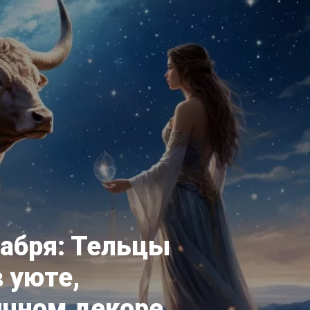
кабря: Тельцы
 уюте,
ычном декоре