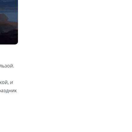
льзой.
кой, и
раздник