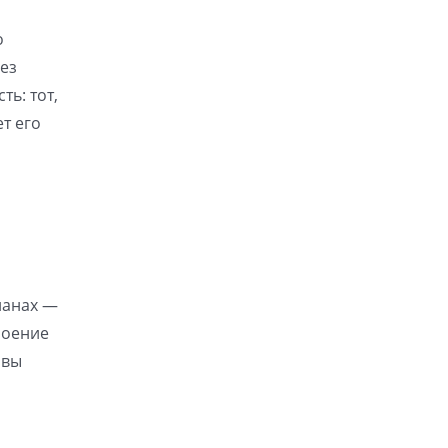
о
без
ть: тот,
т его
ланах —
роение
 вы