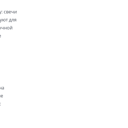
у: свечи
уют для
рочной
е
на
не
: