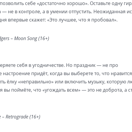
 позволить себе «достаточно хорошо». Оставьте одну ги
 — не в контроле, а в умении отпустить. Неожиданная ис
дня впервые скажет: «Это лучшее, что я пробовал».
gers – Moon Song (16+)
теряете себя в угодничестве. Но праздник — не про
 настроение придёт, когда вы выберете то, что нравитс
сить ёлку «неправильно» или включить музыку, которую л
я вы поймёте, что «угождать всем» — это не доброта, а с
– Retrograde (16+)