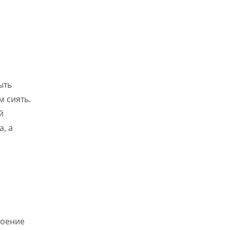
ыть
м сиять.
й
, а
роение