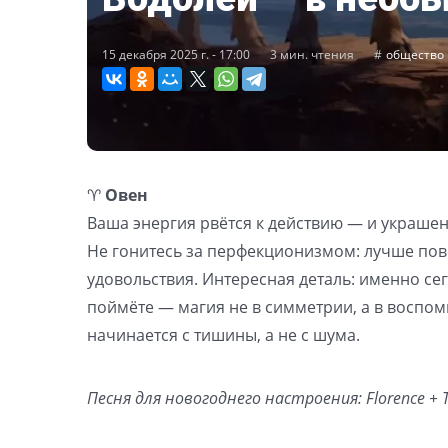
15 декабря 2025 г. - 17:00
3 мин. чтения
общество
♈️
Овен
Ваша энергия рвётся к действию — и украшен
Не гонитесь за перфекционизмом: лучше пове
удовольствия. Интересная деталь: именно сег
поймёте — магия не в симметрии, а в воспом
начинается с тишины, а не с шума.
Песня для новогоднего настроения: Florence + T