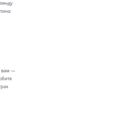
рлянду
тина:
я вам —
юбите
трах