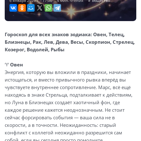
6 января 2026 г. - 17:00
4 мин. чтения
общество
Гороскоп для всех знаков зодиака: Овен, Телец,
Близнецы, Рак, Лев, Дева, Весы, Скорпион, Стрелец,
Козерог, Водолей, Рыбы
♈️
Овен
Энергия, которую вы вложили в праздники, начинает
истощаться, и вместо привычного рывка вперёд вы
чувствуете внутреннее сопротивление. Марс, всё ещё
находясь в знаке Стрельца, подталкивает к действиям,
но Луна в Близнецах создаёт хаотичный фон, где
каждое решение кажется неоднозначным. Не стоит
сейчас форсировать события — ваша сила не в
скорости, а в точности. Неожиданность: старый
конфликт с коллегой неожиданно разрешится сам
собой, если вы сегодня просто помолчите.