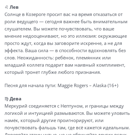
♌️
Лев
Солнце в Козероге просит вас на время отказаться от
роли ведущего — сегодня важнее быть внимательным
слушателем. Вы можете почувствовать, что ваше
мнение недооценивают, но это иллюзия: окружающие
просто ждут, когда вы заговорите искренне, а не для
эффекта. Ваша сила — в способности вдохновлять без
слов. Неожиданность: ребёнок, племянник или
младший коллега подарит вам наивный комплимент,
который тронет глубже любого признания.
Песня для начала пути: Maggie Rogers – Alaska (16+)
♍️
Дева
Меркурий соединяется с Нептуном, и границы между
логикой и интуицией размываются. Вы можете уловить
намёк, который другие проигнорируют, или
почувствовать фальшь там, где всё кажется идеальным.
Доверяйте этому чутью, но не обвиняйте других вслух