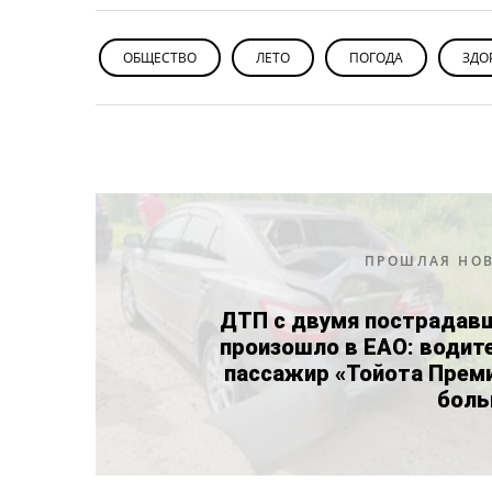
ОБЩЕСТВО
ЛЕТО
ПОГОДА
ЗДО
ПРОШЛАЯ НО
ДТП с двумя пострадав
произошло в ЕАО: водит
пассажир «Тойота Преми
боль