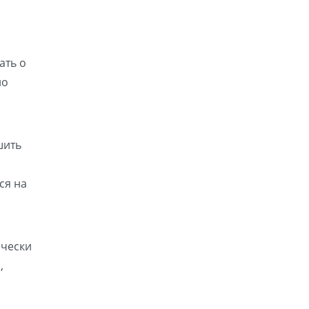
ать о
но
шить
ся на
ически
,