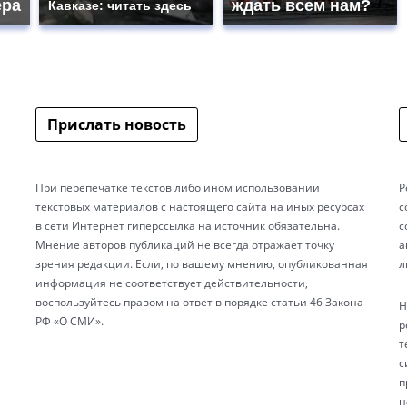
ера
ждать всем нам?
Кавказе: читать здесь
Прислать новость
При перепечатке текстов либо ином использовании
Р
текстовых материалов с настоящего сайта на иных ресурсах
с
в сети Интернет гиперссылка на источник обязательна.
с
Мнение авторов публикаций не всегда отражает точку
а
зрения редакции. Если, по вашему мнению, опубликованная
л
информация не соответствует действительности,
воспользуйтесь правом на ответ в порядке статьи 46 Закона
Н
РФ «О СМИ».
р
т
с
п
н