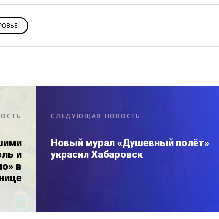
РОВЬЕ
ВОСТЬ
СЛЕДУЮЩАЯ НОВОСТЬ
шими
Новый мурал «Душевный полёт»
ель и
украсил Хабаровск
о» в
нице