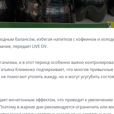
 водным балансом, избегая напитков с кофеином и холод
ание, передает LIVE DV.
ганизма, и в этот период особенно важно контролирова
Татьяна Клименко подчеркивает, что многие привычные
ко не помогают утолить жажду, но и могут усугубить состо
адает мочегонным эффектом, что приводит к увеличению
Поэтому в жаркие дни рекомендуется ограничить или во
итки также могут негативно сказаться на здоровье: они