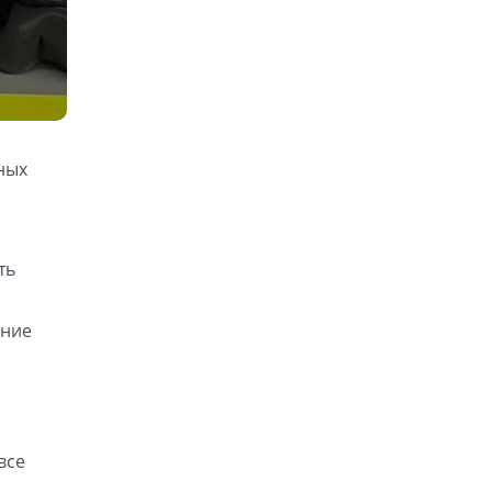
ных
ть
яние
все