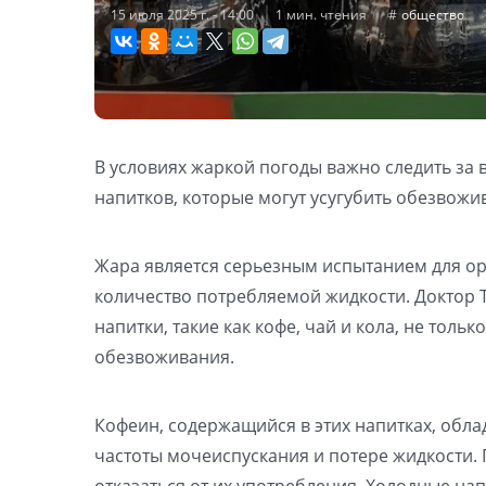
15 июля 2025 г. - 14:00
1 мин. чтения
общество
В условиях жаркой погоды важно следить за
напитков, которые могут усугубить обезвожив
Жара является серьезным испытанием для ор
количество потребляемой жидкости. Доктор 
напитки, такие как кофе, чай и кола, не толь
обезвоживания.
Кофеин, содержащийся в этих напитках, обл
частоты мочеиспускания и потере жидкости. 
отказаться от их употребления. Холодные нап