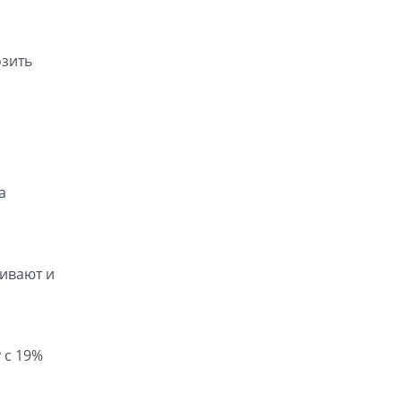
озить
а
чивают и
 с 19%