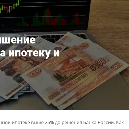
ышение
а ипотеку и
а
ной ипотеке выше 25% до решения Банка России. Как