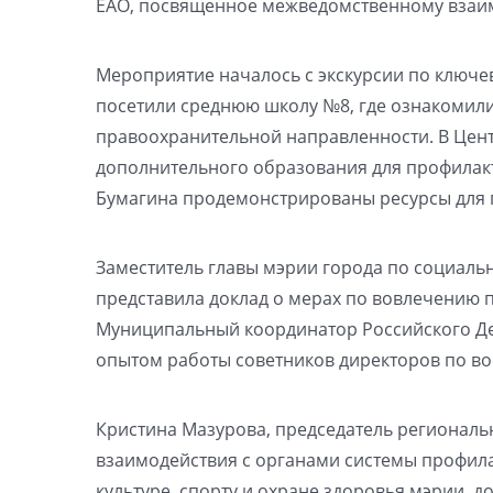
ЕАО, посвященное межведомственному взаимо
Мероприятие началось с экскурсии по ключ
посетили среднюю школу №8, где ознакомили
правоохранительной направленности. В Цент
дополнительного образования для профилакт
Бумагина продемонстрированы ресурсы для 
Заместитель главы мэрии города по социаль
представила доклад о мерах по вовлечению 
Муниципальный координатор Российского Де
опытом работы советников директоров по в
Кристина Мазурова, председатель региональн
взаимодействия с органами системы профила
культуре, спорту и охране здоровья мэрии, 