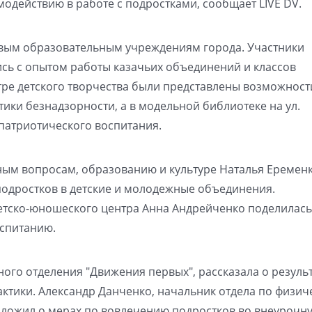
действию в работе с подростками, сообщает LIVE DV.
евым образовательным учреждениям города. Участники
сь с опытом работы казачьих объединений и классов
ре детского творчества были представлены возможност
ики безнадзорности, а в модельной библиотеке на ул.
патриотического воспитания.
ным вопросам, образованию и культуре Наталья Еремен
подростков в детские и молодежные объединения.
тско-юношеского центра Анна Андрейченко поделилась
оспитанию.
ого отделения "Движения первых", рассказала о резуль
ктики. Александр Данченко, начальник отдела по физич
доложил о мерах по вовлечению подростков во внеурочн