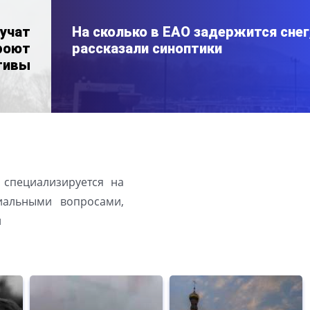
лучат
На сколько в ЕАО задержится снег
роют
рассказали синоптики
тивы
 специализируется на
иальными вопросами,
й