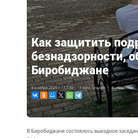
Как защитить под
безнадзорности, о
Биробиджане
6 ноября 2025 г. - 17:30
1 мин. чтения
общество
В Биробиджане состоялось выездное заседа