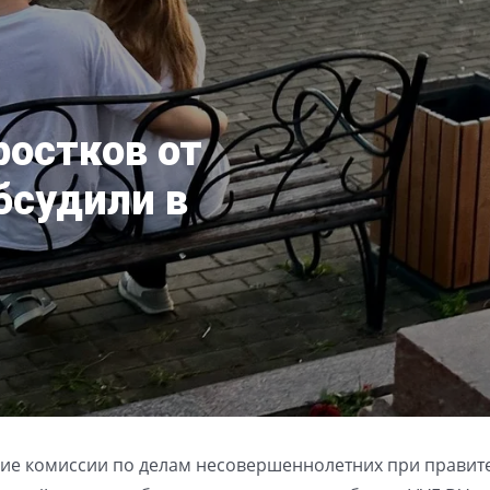
ростков от
бсудили в
ние комиссии по делам несовершеннолетних при правит