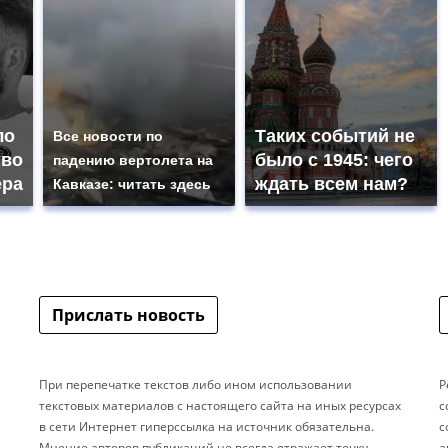
ло
Таких событий не
Все новости по
тво
было с 1945: чего
падению вертолета на
ера
ждать всем нам?
Кавказе: читать здесь
Прислать новость
При перепечатке текстов либо ином использовании
Р
текстовых материалов с настоящего сайта на иных ресурсах
с
в сети Интернет гиперссылка на источник обязательна.
с
Мнение авторов публикаций не всегда отражает точку
а