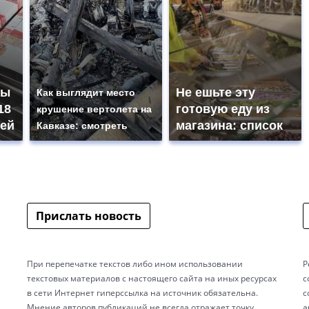
ны
Не ешьте эту
Как выглядит место
18
готовую еду из
крушение вертолета на
ей
магазина: список
Кавказе: смотреть
Прислать новость
При перепечатке текстов либо ином использовании
Р
текстовых материалов с настоящего сайта на иных ресурсах
с
в сети Интернет гиперссылка на источник обязательна.
с
Мнение авторов публикаций не всегда отражает точку
а