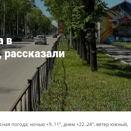
а в
, рассказали
сная погода; ночью +9..11°, днем +22..24°, ветер южный,