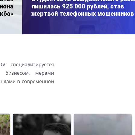
иона
лишилась 925 000 рублей, став
жба»
жертвой телефонных мошенников
DV" специализируется
с бизнесом, мерами
рендами в современной