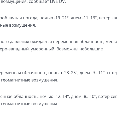
возмущения, сообщает LIVE DV.
облачная погода; ночью -19..21°, днем -11..13°, ветер з
ные возмущения.
нного давления ожидается переменная облачность, мест
 северо-западный, умеренный. Возможны небольшие
ременная облачность; ночью -23..25°, днем -9..-11°, вете
 геомагнитные возмущения.
нная облачность; ночью -12..14°, днем -8..-10°, ветер се
 геомагнитные возмущения.