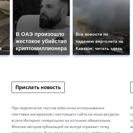
В ОАЭ произошло
Все новости по
жестокое убийство
падению вертолета на
к
криптомиллионера
Кавказе: читать здесь
Прислать новость
При перепечатке текстов либо ином использовании
Р
текстовых материалов с настоящего сайта на иных ресурсах
с
в сети Интернет гиперссылка на источник обязательна.
с
Мнение авторов публикаций не всегда отражает точку
а
зрения редакции. Если, по вашему мнению, опубликованная
л