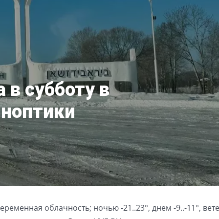
 в субботу в
иноптики
еременная облачность; ночью -21..23°, днем -9..-11°, вет