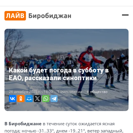
Какой будет погода в субботу в
ЕАО, рассказали синоптики
26 декабря 2025 г. - 18:00
1 мин. чтения
общество
В
Биробиджане
в течение суток ожидается ясная
погода; ночью -31..33°, днем -19..21°, ветер западный,