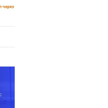
л через
: