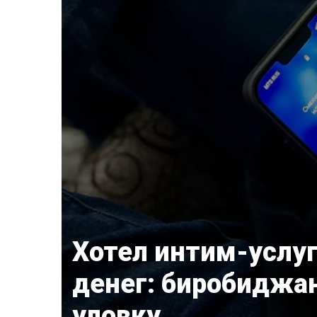
Хотел интим-услуг
денег: биробиджан
уловку