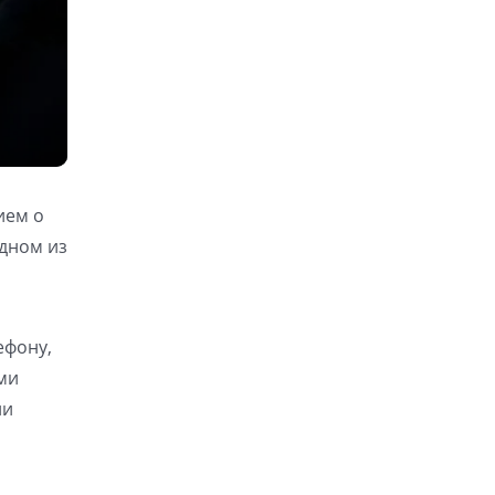
ием о
одном из
ефону,
ыми
ли