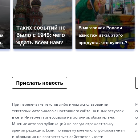
Таких событий не
В магазинах России
было с 1945: чего
на
ажиотаж из-за этого
ждать всем нам?
сь
продукта: что купить?
Прислать новость
При перепечатке текстов либо ином использовании
Р
текстовых материалов с настоящего сайта на иных ресурсах
с
в сети Интернет гиперссылка на источник обязательна.
с
Мнение авторов публикаций не всегда отражает точку
а
зрения редакции. Если, по вашему мнению, опубликованная
л
информация не соответствует действительности,