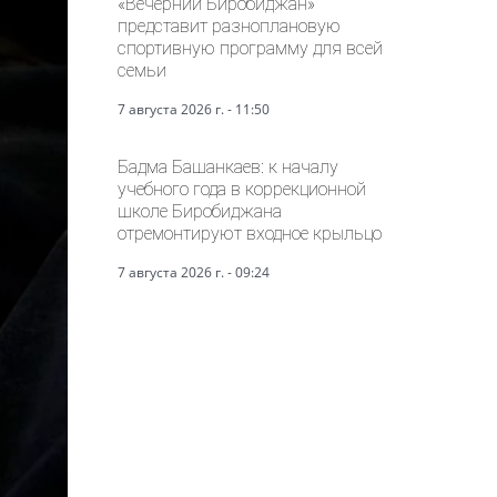
«Вечерний Биробиджан»
представит разноплановую
спортивную программу для всей
семьи
7 августа 2026 г. - 11:50
Бадма Башанкаев: к началу
учебного года в коррекционной
школе Биробиджана
отремонтируют входное крыльцо
7 августа 2026 г. - 09:24