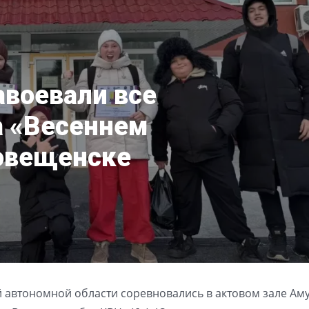
авоевали все
а «Весеннем
говещенске
й автономной области соревновались в актовом зале Ам