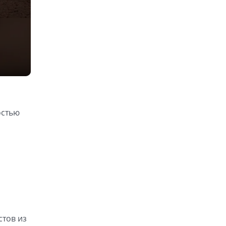
остью
тов из