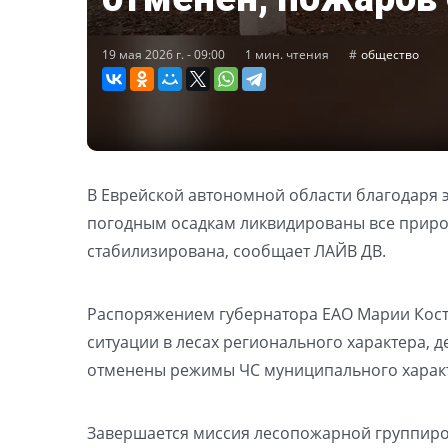
19 мая 2026 г. - 09:00
1 мин. чтения
общество
В Еврейской автономной области благодаря
погодным осадкам ликвидированы все приро
стабилизирована, сообщает ЛАЙВ ДВ.
Распоряжением губернатора ЕАО Марии Кос
ситуации в лесах регионального характера, 
отменены режимы ЧС муниципального харак
Завершается миссия лесопожарной группиро