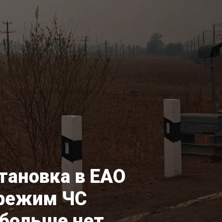
тановка в ЕАО
 режим ЧС
 больше нет