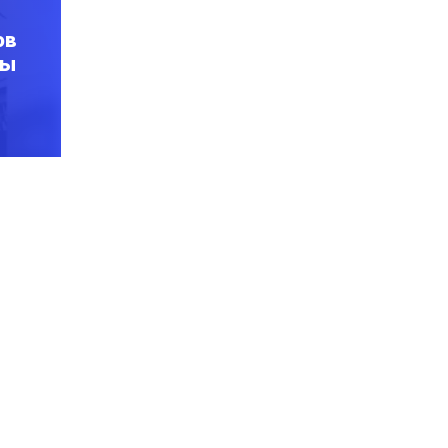
ов
ры