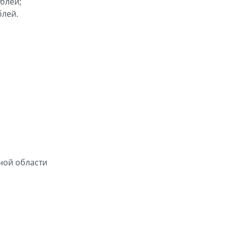
блей;
блей.
ной области