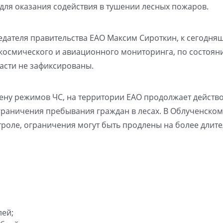
для оказания содействия в тушении лесных пожаров.
едателя правительства ЕАО Максим Сироткин, к сегодня
космического и авиационного мониторинга, по состоян
асти не зафиксированы.
ену режимов ЧС, на территории ЕАО продолжает действ
аничения пребывания граждан в лесах. В Облученском
нтроле, ограничения могут быть продлены на более длит
лей;