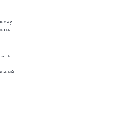
шнему
ию на
овать
ельный