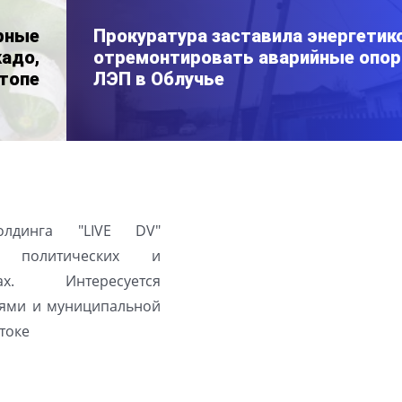
рные
Прокуратура заставила энергетик
кадо,
отремонтировать аварийные опо
 топе
ЛЭП в Облучье
олдинга "LIVE DV"
а политических и
ах. Интересуется
ями и муниципальной
токе