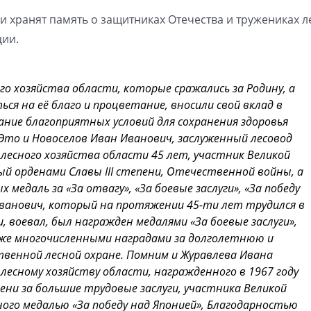
ни хранят память о защитниках Отечества и тружениках л
ции.
о хозяйства области, которые сражались за Родину, а
ся на её благо и процветание, вносили свой вклад в
дание благоприятных условий для сохранения здоровья
Это и Новоселов Иван Иванович, заслуженный лесовод
лесного хозяйства области 45 лет, участник Великой
 орденами Славы III степени, Отечественной войны, а
медаль за «За отвагу», «За боевые заслуги», «За победу
Иванович, который на протяжении 45-ти лет трудился в
, воевал, был награжден медалями «За боевые заслуги»,
акже многочисленными наградами за долголетнюю и
ственной лесной охране. Помним и Журавлева Ивана
 лесному хозяйству области, награжденного в 1967 году
ени за большие трудовые заслуги, участника Великой
го медалью «За победу над Японией», Благодарностью