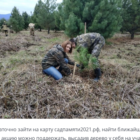
аточно зайти на карту садпамяти2021.рф, найти ближай
, акцию можно поддержать, высадив дерево у себя на уча