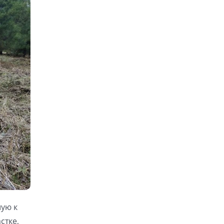
шую к
стке,