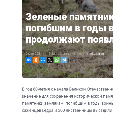
Зеленые памятник
погибшим в годы 
продолжают появл
9 мая 2021 г. - 15:32
3 мин. чтения
общество
В год 80-летия с начала Великой Отечествен
значение для сохранения исторической памя
памятники землякам, погибшим в годы войны
саженцев кедра и 500 лиственницы высадили