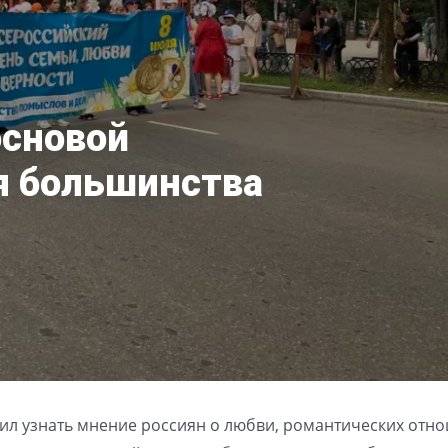
основой
я большинства
шил узнать мнение россиян о любви, романтических отн