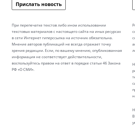
Прислать новость
При перепечатке текстов либо ином использовании
Р
текстовых материалов с настоящего сайта на иных ресурсах
с
в сети Интернет гиперссылка на источник обязательна.
с
Мнение авторов публикаций не всегда отражает точку
а
зрения редакции. Если, по вашему мнению, опубликованная
л
информация не соответствует действительности,
воспользуйтесь правом на ответ в порядке статьи 46 Закона
Н
РФ «О СМИ».
р
т
с
п
н
Н
В
у