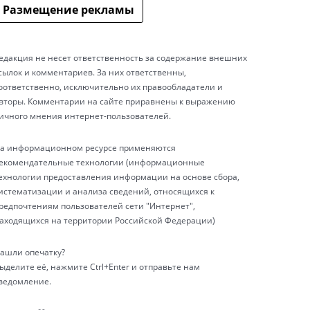
Размещение рекламы
едакция не несет ответственность за содержание внешних
сылок и комментариев. За них ответственны,
оответственно, исключительно их правообладатели и
вторы. Комментарии на сайте приравнены к выражению
ичного мнения интернет-пользователей.
а информационном ресурсе применяются
екомендательные технологии (информационные
ехнологии предоставления информации на основе сбора,
истематизации и анализа сведений, относящихся к
редпочтениям пользователей сети "Интернет",
аходящихся на территории Российской Федерации)
ашли опечатку?
ыделите её, нажмите Ctrl+Enter и отправьте нам
ведомление.