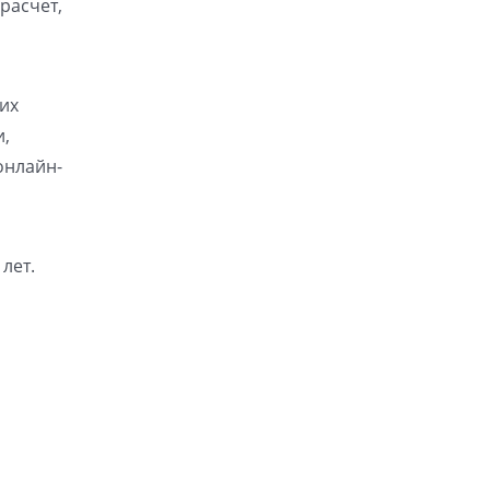
расчет,
их
и,
онлайн-
лет.