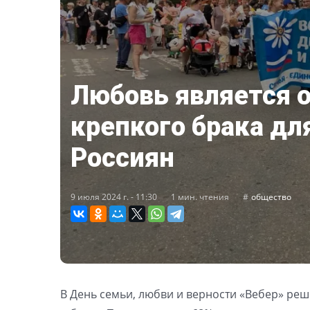
Любовь является 
крепкого брака дл
Россиян
9 июля 2024 г. - 11:30
1 мин. чтения
общество
В День семьи, любви и верности «Вебер» ре