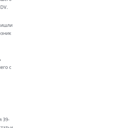
 DV.
пришли
озник
ь
его с
 39-
статьи