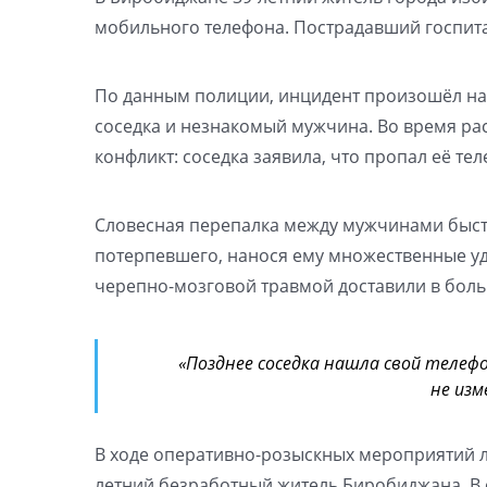
мобильного телефона. Пострадавший госпита
По данным полиции, инцидент произошёл нак
соседка и незнакомый мужчина. Во время ра
конфликт: соседка заявила, что пропал её те
Словесная перепалка между мужчинами быстр
потерпевшего, нанося ему множественные уд
черепно-мозговой травмой доставили в боль
«Позднее соседка нашла свой телефо
не изм
В ходе оперативно-розыскных мероприятий л
летний безработный житель Биробиджана. В 