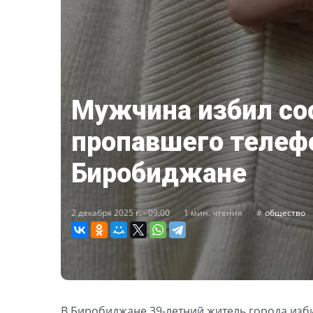
Мужчина избил со
пропавшего телеф
Биробиджане
2 декабря 2025 г. - 09:00
1 мин. чтения
общество
В Биробиджане 39-летний житель города изб