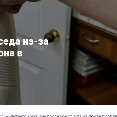
седа из-за
она в
ил 54-летнего мужчину после конфликта на почве пропа