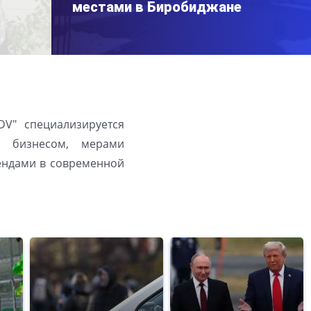
местами в Биробиджане
DV" специализируется
с бизнесом, мерами
рендами в современной