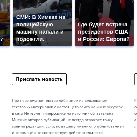
СМИ: В Химках на
полицейскую
Где будет встреча
машину напали и
президентов США
подожгли.
и России: Европа?
ь?
Прислать новость
При перепечатке текстов либо ином использовании
Р
текстовых материалов с настоящего сайта на иных ресурсах
с
в сети Интернет гиперссылка на источник обязательна.
с
Мнение авторов публикаций не всегда отражает точку
а
зрения редакции. Если, по вашему мнению, опубликованная
л
информация не соответствует действительности,