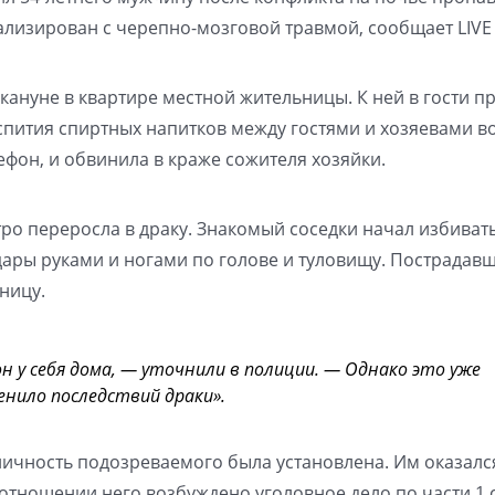
лизирован с черепно-мозговой травмой, сообщает LIVE
ануне в квартире местной жительницы. К ней в гости 
спития спиртных напитков между гостями и хозяевами в
лефон, и обвинила в краже сожителя хозяйки.
о переросла в драку. Знакомый соседки начал избиват
ары руками и ногами по голове и туловищу. Пострадавш
ницу.
н у себя дома, — уточнили в полиции. — Однако это уже
енило последствий драки».
ичность подозреваемого была установлена. Им оказался
отношении него возбуждено уголовное дело по части 1 