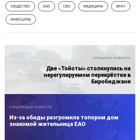
ОБЩЕСТВО
ЕАО
СВО
МЕДИЦИНА
ВРАЧ
ИНФОШТАБ
ПРОШЛАЯ НОВОСТЬ
Две «Тойоты» столкнулись на
нерегулируемом перекрёстке в
Биробиджане
СЛЕДУЮЩАЯ НОВОСТЬ
Из-за обиды разгромила топором дом
знакомой жительница ЕАО