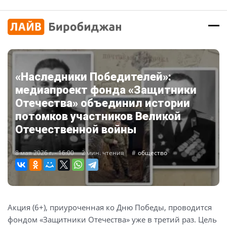
«Наследники Победителей»:
медиапроект фонда «Защитники
Отечества» объединил истории
потомков участников Великой
Отечественной войны
8 мая 2026 г. - 16:00
2 мин. чтения
общество
Акция (6+), приуроченная ко Дню Победы, проводится
фондом «Защитники Отечества» уже в третий раз. Цель