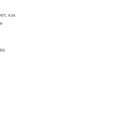
ют, как
ие
ва