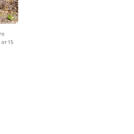
го
 от 15