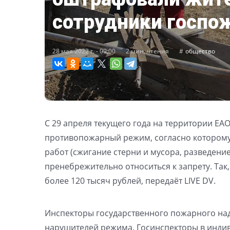
сотрудники госпо
28 мая 2022 г. - 09:00
2 мин. чтения
общество
С 29 апреля текущего года на территории Е
противопожарный режим, согласно которому
работ (сжигание стерни и мусора, разведени
пренебрежительно относиться к запрету. Так
более 120 тысяч рублей, передаёт LIVE DV.
Инспекторы государственного пожарного на
нарушителей режима. Госинспекторы в инди