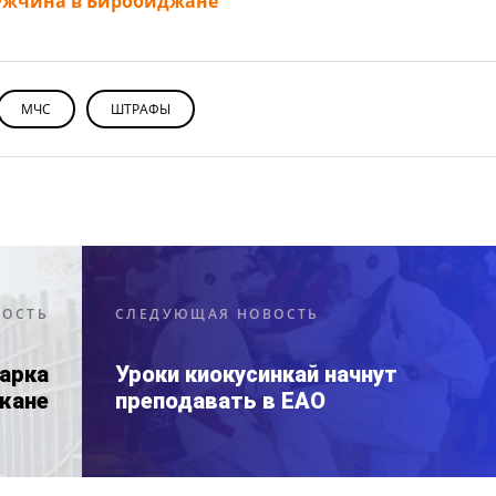
мужчина в Биробиджане
МЧС
ШТРАФЫ
ВОСТЬ
СЛЕДУЮЩАЯ НОВОСТЬ
арка
Уроки киокусинкай начнут
жане
преподавать в ЕАО