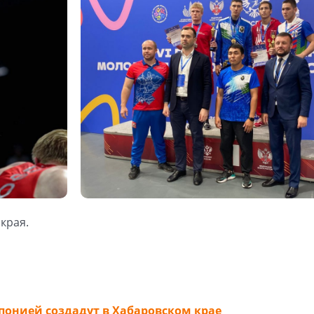
края.
онией создадут в Хабаровском крае