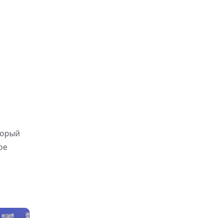
торый
ое