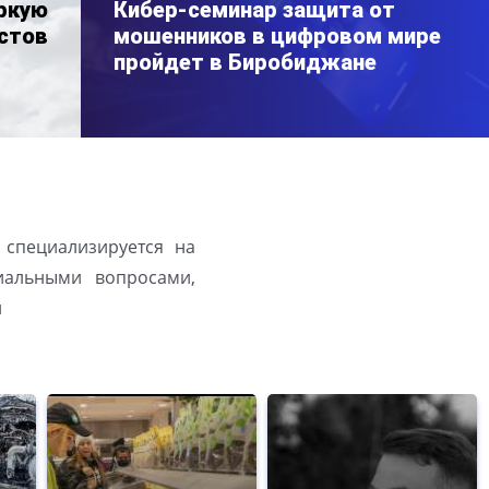
ркую
Кибер-семинар защита от
стов
мошенников в цифровом мире
пройдет в Биробиджане
 специализируется на
иальными вопросами,
й