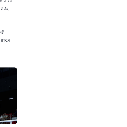
в и 75
ии»,
ий
яется