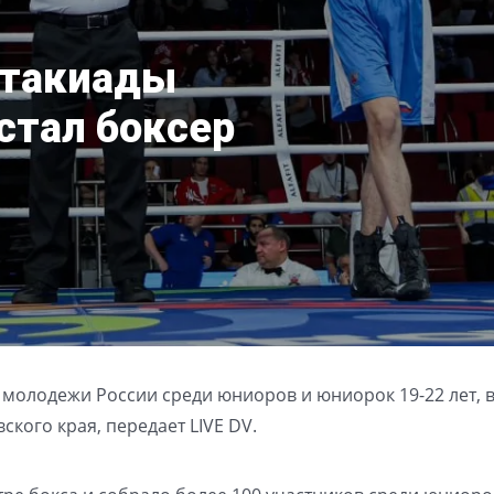
ртакиады
стал боксер
 молодежи России среди юниоров и юниорок 19-22 лет, 
кого края, передает LIVE DV.