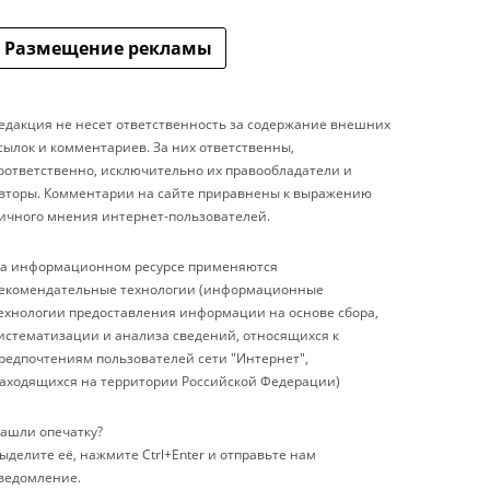
Размещение рекламы
едакция не несет ответственность за содержание внешних
сылок и комментариев. За них ответственны,
оответственно, исключительно их правообладатели и
вторы. Комментарии на сайте приравнены к выражению
ичного мнения интернет-пользователей.
а информационном ресурсе применяются
екомендательные технологии (информационные
ехнологии предоставления информации на основе сбора,
истематизации и анализа сведений, относящихся к
редпочтениям пользователей сети "Интернет",
аходящихся на территории Российской Федерации)
ашли опечатку?
ыделите её, нажмите Ctrl+Enter и отправьте нам
ведомление.