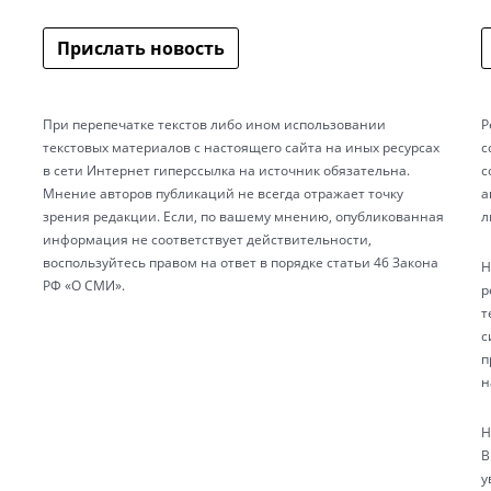
Прислать новость
При перепечатке текстов либо ином использовании
Р
текстовых материалов с настоящего сайта на иных ресурсах
с
в сети Интернет гиперссылка на источник обязательна.
с
Мнение авторов публикаций не всегда отражает точку
а
зрения редакции. Если, по вашему мнению, опубликованная
л
информация не соответствует действительности,
воспользуйтесь правом на ответ в порядке статьи 46 Закона
Н
РФ «О СМИ».
р
т
с
п
н
Н
В
у