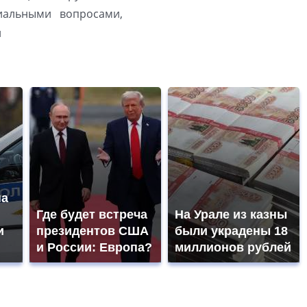
иальными вопросами,
й
на
Где будет встреча
На Урале из казны
и
президентов США
были украдены 18
и России: Европа?
миллионов рублей