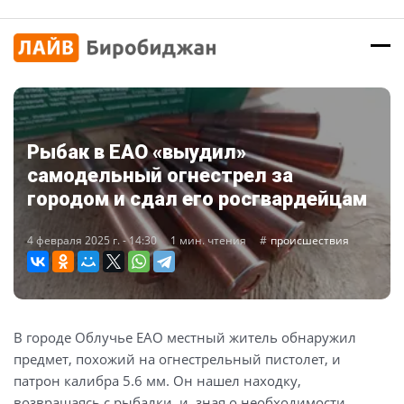
Рыбак в ЕАО «выудил»
самодельный огнестрел за
городом и сдал его росгвардейцам
4 февраля 2025 г. - 14:30
1 мин. чтения
происшествия
В городе Облучье ЕАО местный житель обнаружил
предмет, похожий на огнестрельный пистолет, и
патрон калибра 5.6 мм. Он нашел находку,
возвращаясь с рыбалки, и, зная о необходимости