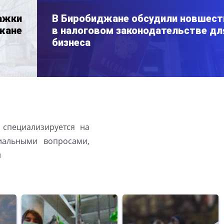
ажки
В Биробиджане обсудили новшест
джане
в налоговом законодательстве дл
бизнеса
 специализируется на
иальными вопросами,
й