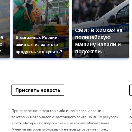
СМИ: В Химках на
не
полицейскую
В магазинах России
о
машину напали и
ажиотаж из-за этого
?
подожгли.
продукта: что купить?
Прислать новость
При перепечатке текстов либо ином использовании
Р
текстовых материалов с настоящего сайта на иных ресурсах
с
в сети Интернет гиперссылка на источник обязательна.
с
Мнение авторов публикаций не всегда отражает точку
а