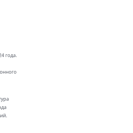
4 года.
конного
тура
ода
ий.