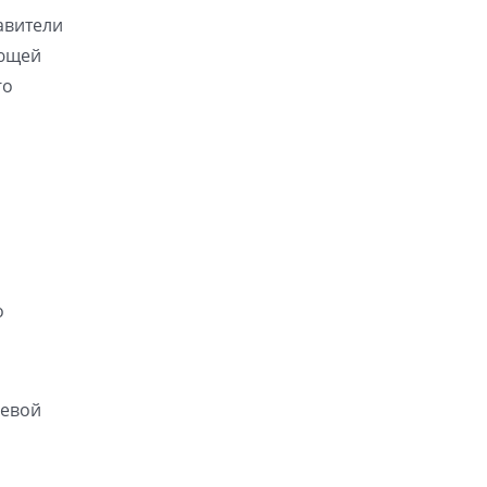
авители
ующей
го
о
чевой