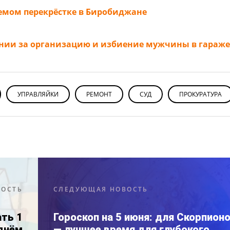
уемом перекрёстке в Биробиджане
лонии за организацию и избиение мужчины в гараже
УПРАВЛЯЙКИ
РЕМОНТ
СУД
ПРОКУРАТУРА
ВОСТЬ
СЛЕДУЮЩАЯ НОВОСТЬ
ть 1
Гороскоп на 5 июня: для Скорпион
днём
— лучшее время для глубокого