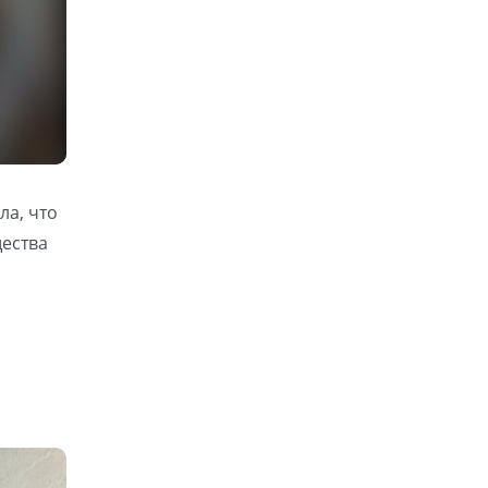
ла, что
ества