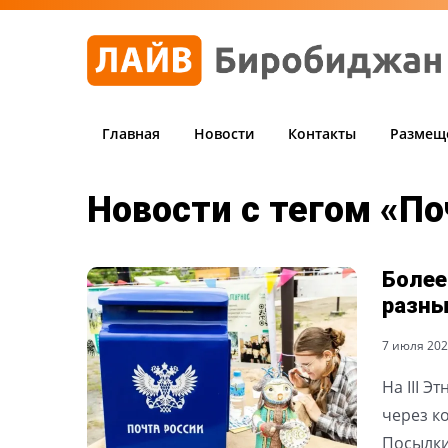
Главная
Новости
Контакты
Размещ
Новости с тегом «П
Более
разны
7 июля 2026
На III Э
через к
Посылки