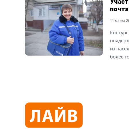
Участ
почта
11 марта 20
Конкурс
поддерж
из насе
более г