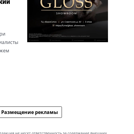
кий
при
циалисты
ажем
Размещение рекламы
едакция не несет ответственность за содержание внешних