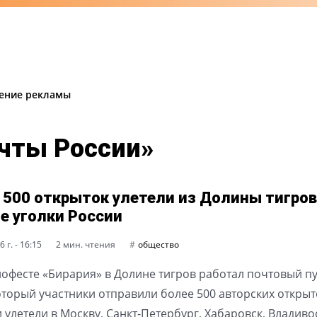
ение рекламы
очты России»
 500 открыток улетели из Долины тигров
е уголки России
 г. - 16:15
2 мин. чтения
общество
тнофесте «Бирария» в Долине тигров работал почтовый пу
оторый участники отправили более 500 авторских открыт
 улетели в Москву, Санкт-Петербург, Хабаровск, Владиво