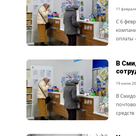
11 февраля 
С 6 фев
компани
оплаты 
В Сми
сотру
19 июля 202
В Смидо
почтово
средств