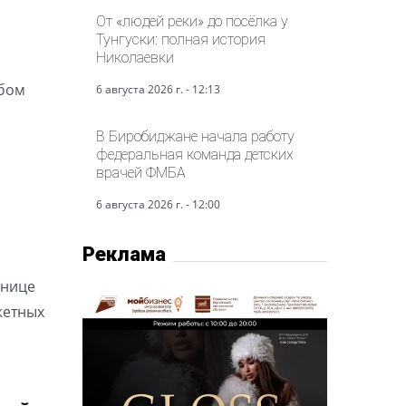
От «людей реки» до посёлка у
Тунгуски: полная история
Николаевки
й
обом
6 августа 2026 г. - 12:13
В Биробиджане начала работу
федеральная команда детских
врачей ФМБА
6 августа 2026 г. - 12:00
Реклама
днице
жетных