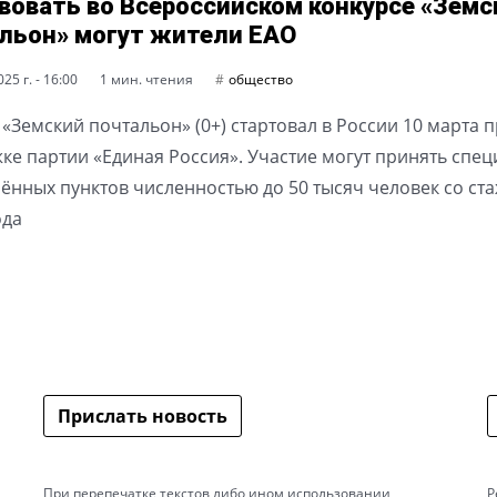
вовать во Всероссийском конкурсе «Земс
льон» могут жители ЕАО
25 г. - 16:00
1 мин. чтения
общество
 «Земский почтальон» (0+) стартовал в России 10 марта 
ке партии «Единая Россия». Участие могут принять спе
лённых пунктов численностью до 50 тысяч человек со ст
ода
Прислать новость
При перепечатке текстов либо ином использовании
Р