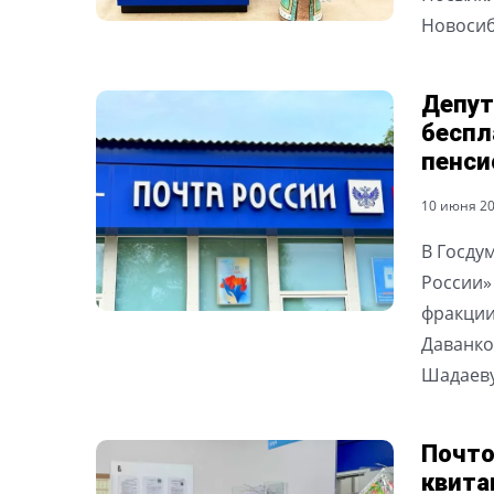
Новосиб
Депут
беспл
пенси
10 июня 202
В Госду
России»
фракции
Даванко
Шадаев
Почто
квита