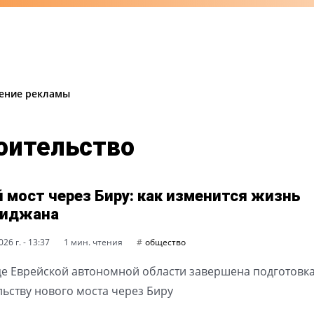
ение рекламы
роительство
 мост через Биру: как изменится жизнь
биджана
26 г. - 13:37
1 мин. чтения
общество
це Еврейской автономной области завершена подготовка
льству нового моста через Биру