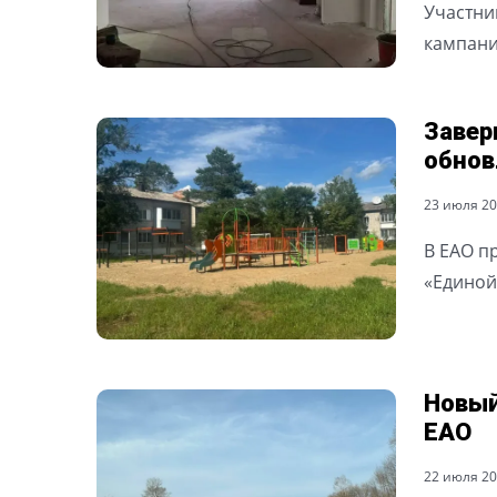
Участни
кампани
Завер
обнов
23 июля 202
В ЕАО п
«Единой
Новый
ЕАО
22 июля 202