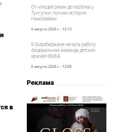
ю
От «людей реки» до посёлка у
Тунгуски: полная история
Николаевки
6 августа 2026 г. - 12:13
 и
В Биробиджане начала работу
федеральная команда детских
врачей ФМБА
6 августа 2026 г. - 12:00
Реклама
ся в