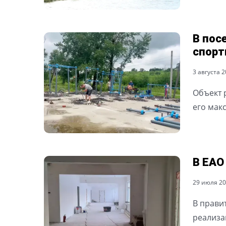
В пос
спор
3 августа 20
Объект 
его мак
В ЕАО
29 июля 202
В прави
реализа