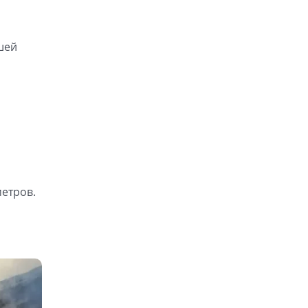
шей
метров.