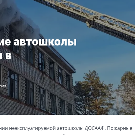
ие автошколы
 в
вия
ании неэксплуатируемой автошколы ДОСААФ. Пожарные