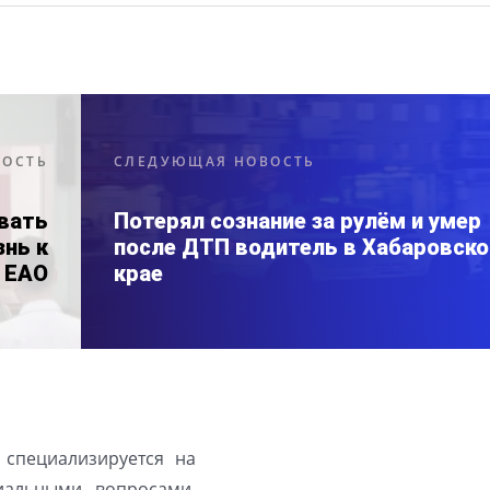
ВОСТЬ
СЛЕДУЮЩАЯ НОВОСТЬ
авать
Потерял сознание за рулём и умер
знь к
после ДТП водитель в Хабаровск
 ЕАО
крае
 специализируется на
иальными вопросами,