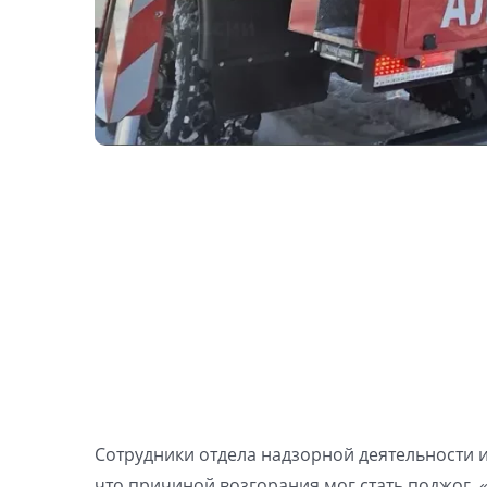
Сотрудники отдела надзорной деятельности 
что причиной возгорания мог стать поджог.