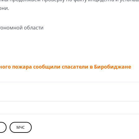
они.
тономной области
ьного пожара сообщили спасатели в Биробиджане
МЧС