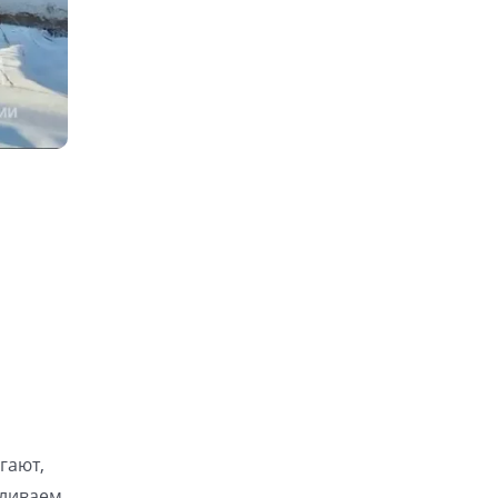
гают,
вливаем