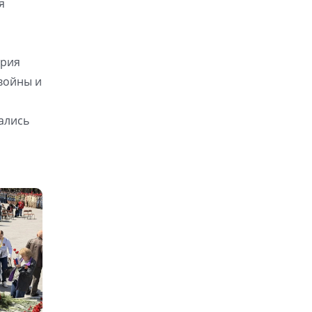
я
ария
войны и
о
ались