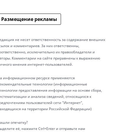
Размещение рекламы
едакция не несет ответственность за содержание внешних
сылок и комментариев. За них ответственны,
оответственно, исключительно их правообладатели и
вторы. Комментарии на сайте приравнены к выражению
ичного мнения интернет-пользователей.
а информационном ресурсе применяются
екомендательные технологии (информационные
ехнологии предоставления информации на основе сбора,
истематизации и анализа сведений, относящихся к
редпочтениям пользователей сети "Интернет",
аходящихся на территории Российской Федерации)
ашли опечатку?
ыделите её, нажмите Ctrl+Enter и отправьте нам