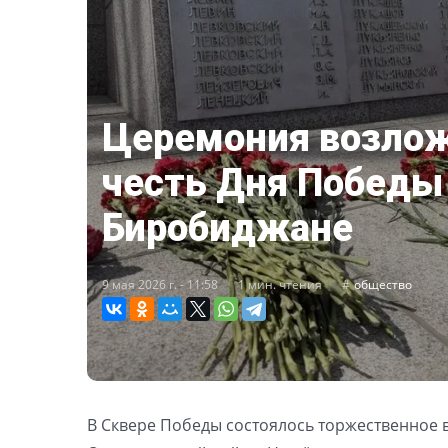
Церемония возлож
честь Дня Победы
Биробиджане
9 мая 2026 г. - 11:58
1 мин. чтения
общество
В Сквере Победы состоялось торжественное 