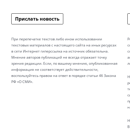
Прислать новость
При перепечатке текстов либо ином использовании
Р
текстовых материалов с настоящего сайта на иных ресурсах
с
в сети Интернет гиперссылка на источник обязательна.
с
Мнение авторов публикаций не всегда отражает точку
а
зрения редакции. Если, по вашему мнению, опубликованная
л
информация не соответствует действительности,
воспользуйтесь правом на ответ в порядке статьи 46 Закона
Н
РФ «О СМИ».
р
т
с
п
н
Н
В