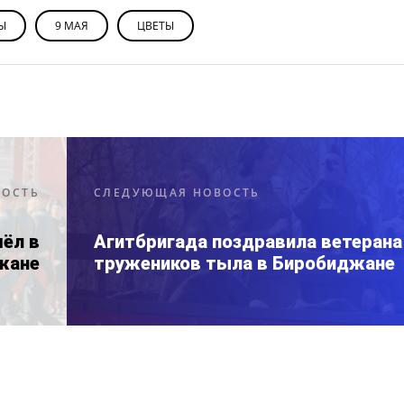
Ы
9 МАЯ
ЦВЕТЫ
ВОСТЬ
СЛЕДУЮЩАЯ НОВОСТЬ
ёл в
Агитбригада поздравила ветерана
жане
тружеников тыла в Биробиджане