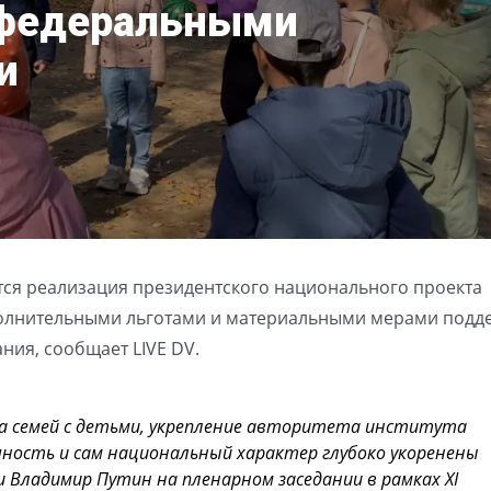
 федеральными
и
ся реализация президентского национального проекта
полнительными льготами и материальными мерами подд
ния, сообщает LIVE DV.
ка семей с детьми, укрепление авторитета института
чность и сам национальный характер глубоко укоренены
ии Владимир Путин на пленарном заседании в рамках XI