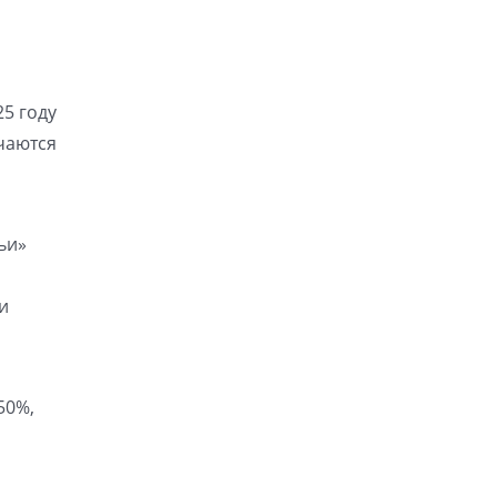
5 году
чаются
ьи»
и
50%,