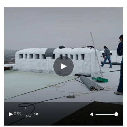
/
0:00
1×
0:57