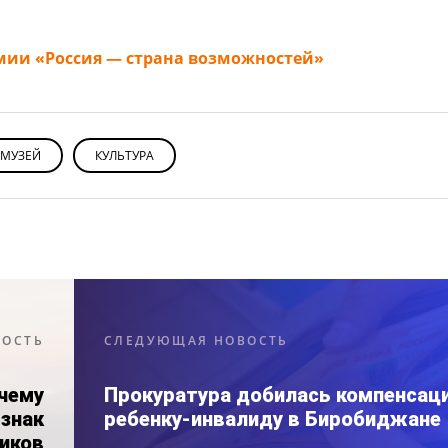
емии «Россия — страна возможностей»
МУЗЕЙ
КУЛЬТУРА
ВОСТЬ
СЛЕДУЮЩАЯ НОВОСТЬ
очему
Прокуратура добилась компенсац
 знак
ребенку-инвалиду в Биробиджане
иков