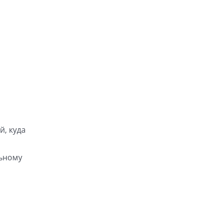
й, куда
льному