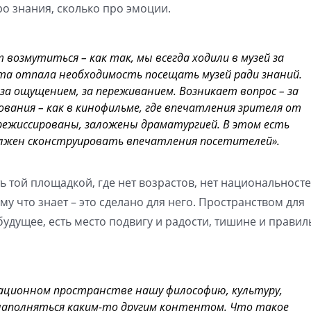
ро знания, сколько про эмоции.
возмутиться – как так, мы всегда ходили в музей за
та отпала необходимость посещать музей ради знаний.
 за ощущением, за переживанием. Возникает вопрос – за
вания – как в кинофильме, где впечатления зрителя от
срежиссированы, заложены драматургией. В этом есть
олжен сконструировать впечатления посетителей».
ь той площадкой, где нет возрастов, нет национальносте
у что знает – это сделано для него. Пространством для
будущее, есть место подвигу и радости, тишине и прави
ационном пространстве нашу философию, культуру,
наполняться каким-то другим контентом. Что такое