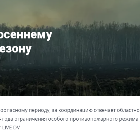
 осеннему
езону
роопасному периоду, за координацию отвечает областн
5 года ограничения особого противопожарного режима 
 LIVE DV