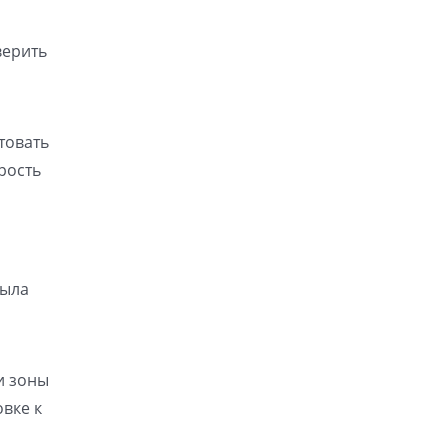
верить
товать
рость
была
и зоны
вке к