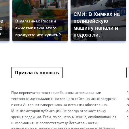
СМИ: В Химках на
не
полицейскую
В магазинах России
о
машину напали и
ажиотаж из-за этого
?
подожгли.
продукта: что купить?
Прислать новость
При перепечатке текстов либо ином использовании
Р
текстовых материалов с настоящего сайта на иных ресурсах
с
в сети Интернет гиперссылка на источник обязательна.
с
Мнение авторов публикаций не всегда отражает точку
а
зрения редакции. Если, по вашему мнению, опубликованная
л
информация не соответствует действительности,
воспользуйтесь правом на ответ в порядке статьи 46 Закона