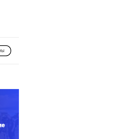
НЫ
ие