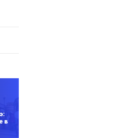
э:
е в