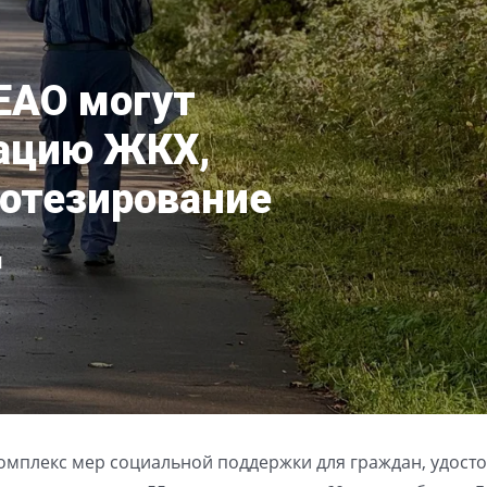
ЕАО могут
ацию ЖКХ,
ротезирование
д
комплекс мер социальной поддержки для граждан, удост