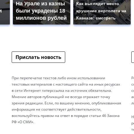
На Урале из казны
Как выглядит место
и
были украдены 18
крушение вертолета на
миллионов рублей
Кавказе: смотреть
Прислать новость
При перепечатке текстов либо ином использовании
Р
текстовых материалов с настоящего сайта на иных ресурсах
с
в сети Интернет гиперссылка на источник обязательна.
с
Мнение авторов публикаций не всегда отражает точку
а
зрения редакции. Если, по вашему мнению, опубликованная
л
информация не соответствует действительности,
воспользуйтесь правом на ответ в порядке статьи 46 Закона
Н
РФ «О СМИ».
р
т