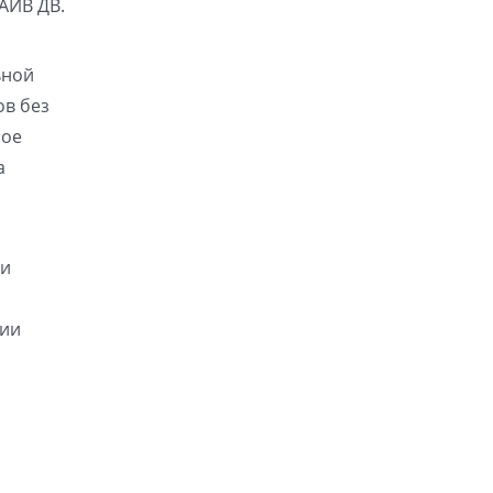
ЛАЙВ ДВ.
ьной
ов без
ное
а
 и
чии