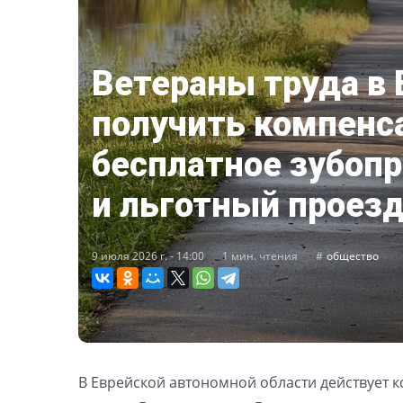
Ветераны труда в 
получить компенс
бесплатное зубоп
и льготный проез
9 июля 2026 г. - 14:00
1 мин. чтения
общество
В Еврейской автономной области действует 