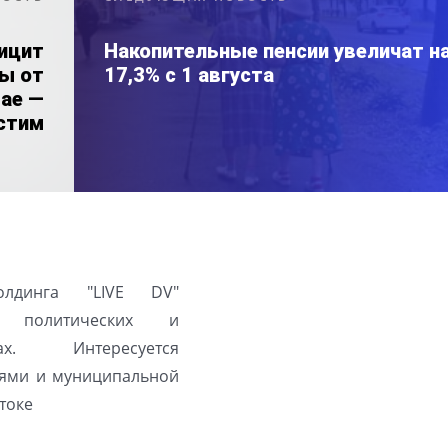
ицит
Накопительные пенсии увеличат н
ы от
17,3% с 1 августа
ае —
стим
олдинга "LIVE DV"
а политических и
ах. Интересуется
ями и муниципальной
токе