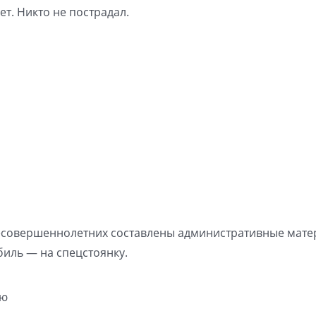
т. Никто не пострадал.
несовершеннолетних составлены административные мате
биль — на спецстоянку.
аю