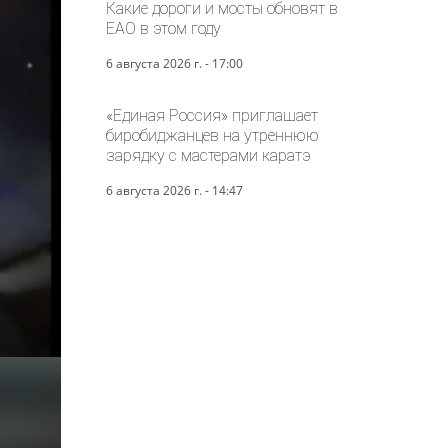
Какие дороги и мосты обновят в
ЕАО в этом году
6 августа 2026 г. - 17:00
«Единая Россия» приглашает
биробиджанцев на утреннюю
зарядку с мастерами каратэ
6 августа 2026 г. - 14:47