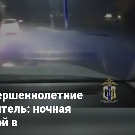
ершеннолетние
тель: ночная
ой в