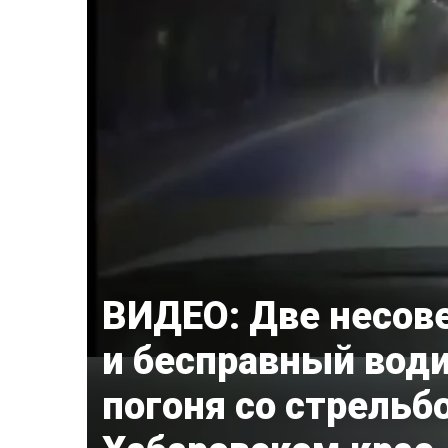
ВИДЕО: Две несов
и бесправный води
погоня со стрельб