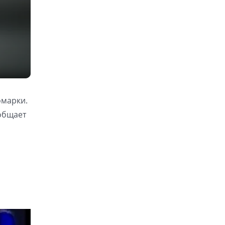
омарки.
ообщает