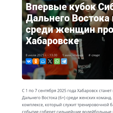
Впервые кубок Си
Дальнего Востока 
среди женщин про
Хабаровске
8 июля 2025 г. - 13:30
1 мин. чтения
спорт
С 1 по 7 сентября 2025 года Хабаровск стан
Дальнего Востока (6+) среди женских коман
комплексе, который служит тренировочной б
событие соберет сильнейшие волейбольные 