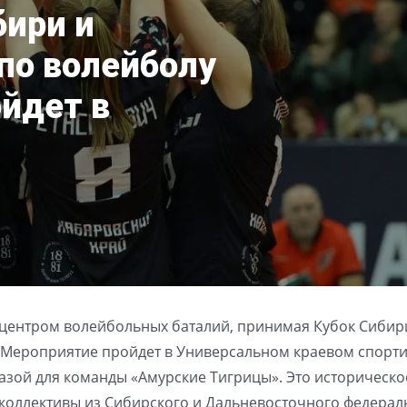
бири и
по волейболу
йдет в
ет центром волейбольных баталий, принимая Кубок Сибир
д. Мероприятие пройдет в Универсальном краевом спорт
азой для команды «Амурские Тигрицы». Это историческо
коллективы из Сибирского и Дальневосточного федерал