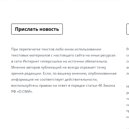
Прислать новость
При перепечатке текстов либо ином использовании
Р
текстовых материалов с настоящего сайта на иных ресурсах
с
в сети Интернет гиперссылка на источник обязательна.
с
Мнение авторов публикаций не всегда отражает точку
а
зрения редакции. Если, по вашему мнению, опубликованная
л
информация не соответствует действительности,
воспользуйтесь правом на ответ в порядке статьи 46 Закона
Н
РФ «О СМИ».
р
т
с
п
н