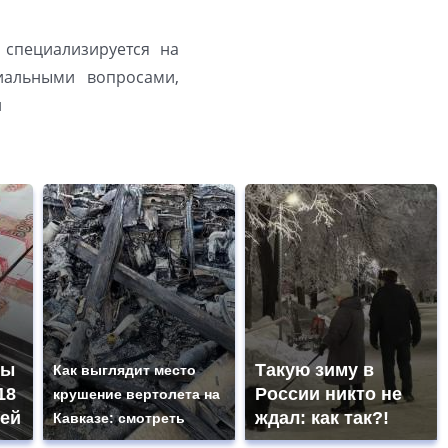
 специализируется на
иальными вопросами,
й
ны
Такую зиму в
Как выглядит место
18
России никто не
крушение вертолета на
ей
ждал: как так?!
Кавказе: смотреть