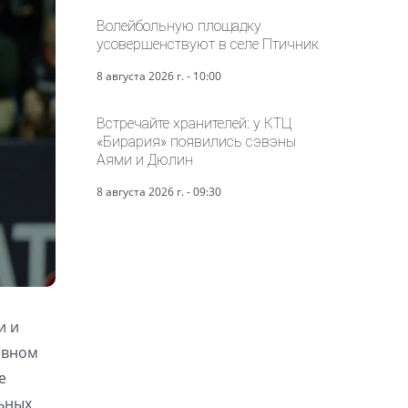
Волейбольную площадку
усовершенствуют в селе Птичник
8 августа 2026 г. - 10:00
Встречайте хранителей: у КТЦ
«Бирария» появились сэвэны
Аями и Дюлин
8 августа 2026 г. - 09:30
и и
ивном
е
ьных