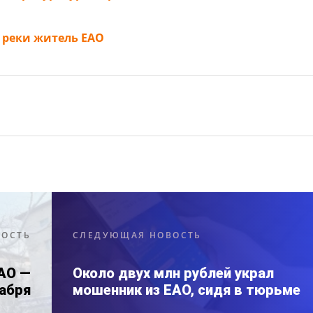
у реки житель ЕАО
ВОСТЬ
СЛЕДУЮЩАЯ НОВОСТЬ
АО —
Около двух млн рублей украл
кабря
мошенник из ЕАО, сидя в тюрьме