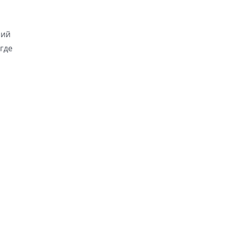
ний
где