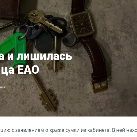
а и лишилась
ца ЕАО
вия
цию с заявлением о краже сумки из кабинета. В ней нах