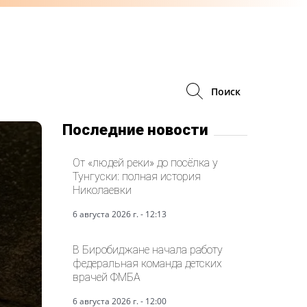
Поиск
Последние новости
От «людей реки» до посёлка у
Тунгуски: полная история
Николаевки
6 августа 2026 г. - 12:13
В Биробиджане начала работу
федеральная команда детских
врачей ФМБА
6 августа 2026 г. - 12:00