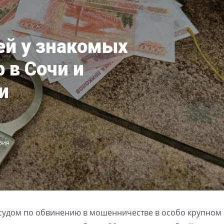
ей у знакомых
 в Сочи и
и
вия
судом по обвинению в мошенничестве в особо крупном