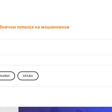
убнички попался на мошенников
ННИКИ
КРАЖА