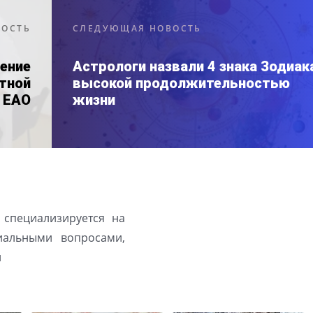
ВОСТЬ
СЛЕДУЮЩАЯ НОВОСТЬ
ение
Астрологи назвали 4 знака Зодиак
стной
высокой продолжительностью
 ЕАО
жизни
 специализируется на
иальными вопросами,
й