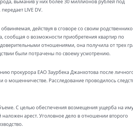
рода, выманив у них более 30 миллионов рублей под
 передает LIVE DV.
х обвиняемая, действуя в сговоре со своим родственнико
а, сообщая о возможности приобретения квартир по
 доверительными отношениями, она получила от трех г
дствии были потрачены по своему усмотрению.
анию прокурора ЕАО Заурбека Джанхотова после личног
ми о мошенничестве. Расследование проводилось следс
бъеме. С целью обеспечения возмещения ущерба на им
 наложен арест. Уголовное дело в отношении второго
зводство.