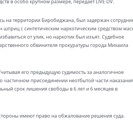
ств в особо крупном размере, передает LIVE DV.
дясь на территории Биробиджана, был задержан сотрудн
ен шприц с синтетическим наркотическим средством мас
збавиться от улик, но наркотик был изъят. Судебное
дарственного обвинителя прокуратуры города Михаила
Учитывая его предыдущую судимость за аналогичное
 о частичном присоединении неотбытой части наказания
ьный срок лишения свободы в 6 лет и 6 месяцев в
 стороны имеют право на обжалование решения суда.