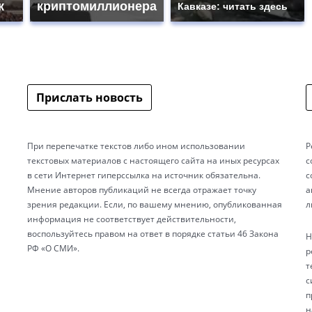
к
криптомиллионера
Кавказе: читать здесь
Прислать новость
При перепечатке текстов либо ином использовании
Р
текстовых материалов с настоящего сайта на иных ресурсах
с
в сети Интернет гиперссылка на источник обязательна.
с
Мнение авторов публикаций не всегда отражает точку
а
зрения редакции. Если, по вашему мнению, опубликованная
л
информация не соответствует действительности,
воспользуйтесь правом на ответ в порядке статьи 46 Закона
Н
РФ «О СМИ».
р
т
с
п
н