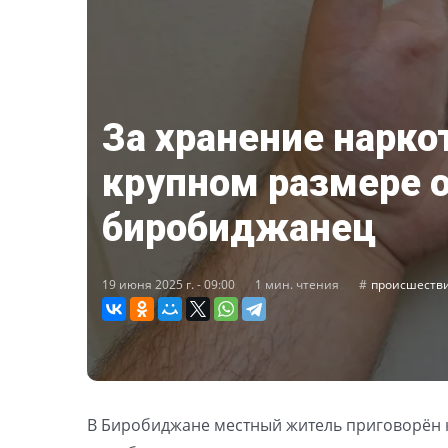
За хранение нарко
крупном размере 
биробиджанец
19 июня 2025 г. - 09:00
1 мин. чтения
происшеств
В Биробиджане местный житель приговорён 