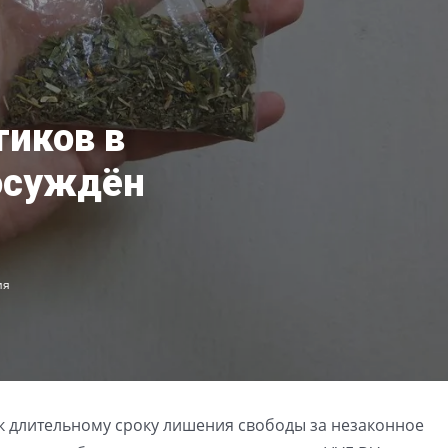
тиков в
осуждён
ия
к длительному сроку лишения свободы за незаконное