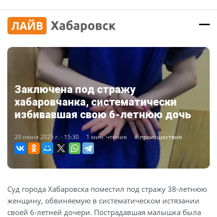
Заключена под стражу
хабаровчанка, систематически
избивавшая свою 6-летнюю дочь
20 июня 2025 г. - 15:30
1 мин. чтения
происшествия
Суд города Хабаровска поместил под стражу 38-летнюю
женщину, обвиняемую в систематическом истязании
своей 6-летней дочери. Пострадавшая малышка была