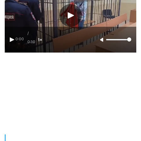
/
0:00
1×
0:10