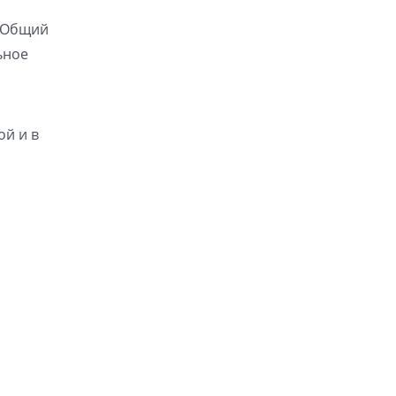
. Общий
ьное
ой и в