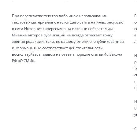
При перепечатке текстов либо ином использовании
Р
текстовых материалов с настоящего сайта на иных ресурсах
с
в сети Интернет гиперссылка на источник обязательна.
с
Мнение авторов публикаций не всегда отражает точку
а
зрения редакции. Если, по вашему мнению, опубликованная
л
информация не соответствует действительности,
воспользуйтесь правом на ответ в порядке статьи 46 Закона
Н
РФ «О СМИ».
р
т
с
п
н
Н
В
у
С