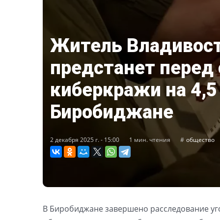
Житель Владивос
предстанет перед 
киберкражи на 4,5
Биробиджане
2 декабря 2025 г. - 15:00
1 мин. чтения
общество
В Биробиджане завершено расследование уго