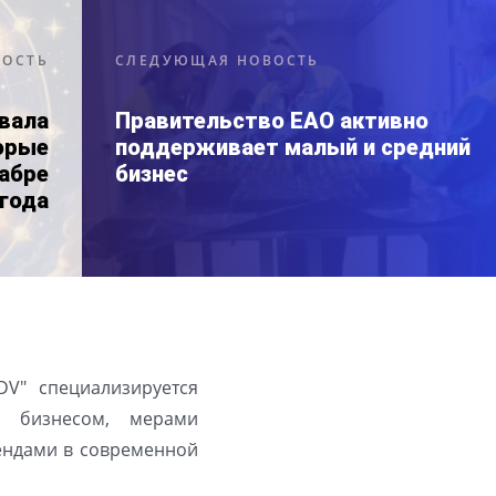
ВОСТЬ
СЛЕДУЮЩАЯ НОВОСТЬ
звала
Правительство ЕАО активно
торые
поддерживает малый и средний
абре
бизнес
 года
DV" специализируется
с бизнесом, мерами
рендами в современной