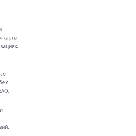
й
м-карты
изациях.
 со
бе с
ЕАО.
ли
вий.