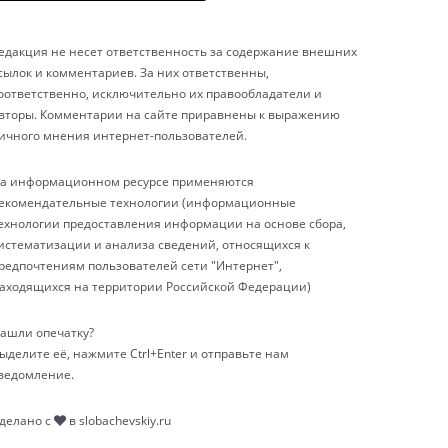
едакция не несет ответственность за содержание внешних
сылок и комментариев. За них ответственны,
оответственно, исключительно их правообладатели и
вторы. Комментарии на сайте приравнены к выражению
ичного мнения интернет-пользователей.
а информационном ресурсе применяются
екомендательные технологии (информационные
ехнологии предоставления информации на основе сбора,
истематизации и анализа сведений, относящихся к
редпочтениям пользователей сети "Интернет",
аходящихся на территории Российской Федерации)
ашли опечатку?
ыделите её, нажмите Ctrl+Enter и отправьте нам
ведомление.
делано с
в
slobachevskiy.ru