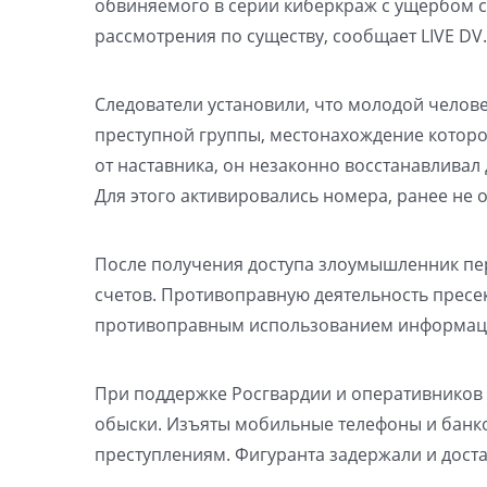
обвиняемого в серии киберкраж с ущербом с
рассмотрения по существу, сообщает LIVE DV.
Следователи установили, что молодой челов
преступной группы, местонахождение которог
от наставника, он незаконно восстанавливал
Для этого активировались номера, ранее не 
После получения доступа злоумышленник пе
счетов. Противоправную деятельность пресек
противоправным использованием информаци
При поддержке Росгвардии и оперативников
обыски. Изъяты мобильные телефоны и банко
преступлениям. Фигуранта задержали и дост