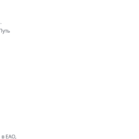
.
Путь
 в ЕАО,