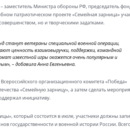
ь – заместитель Министра обороны РФ, председатель фон
табном патриотическом проекте «Семейная зарница» уча
совершенством, но и творческими задатками.
нд станут ветераны специальной военной операции,
мают ценность взаимовыручки, поддержки, командной
рмат известной игры окажется очень популярным и
м», – добавила Анна Евгеньевна.
и Всероссийского организационного комитета «Победа»
течества «Семейную зарницу», а затем сделать меропри
оддержал инициативу.
ицы», который состоится в июле, участники должны запи
снов государственности и военной истории России. Всего