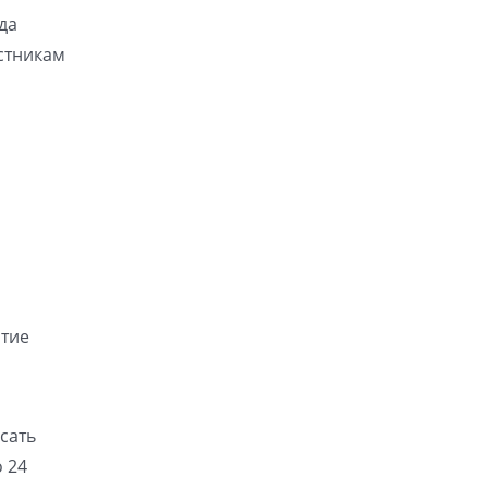
да
стникам
ятие
сать
 24