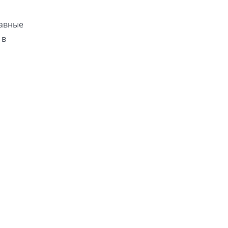
лавные
 в