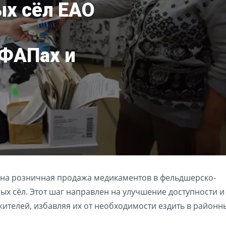
х сёл ЕАО
ФАПах и
ана розничная продажа медикаментов в фельдшерско-
ых сёл. Этот шаг направлен на улучшение доступности и
ителей, избавляя их от необходимости ездить в районн