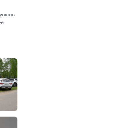
унктов
ей