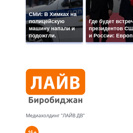
СМИ: В Химках на
полицейскую
Где будет встре
машину напали и
президентов С
подожгли.
и России: Евро
Медиахолдинг "ЛАЙВ ДВ"