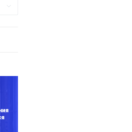
ния
ся