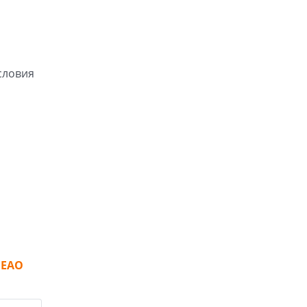
словия
 ЕАО