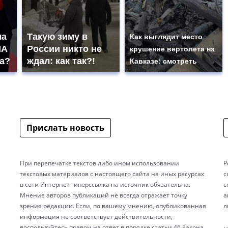
ча
Такую зиму в
Как выглядит место
ША
России никто не
крушение вертолета на
па?
ждал: как так?!
Кавказе: смотреть
Прислать новость
При перепечатке текстов либо ином использовании
Р
текстовых материалов с настоящего сайта на иных ресурсах
с
в сети Интернет гиперссылка на источник обязательна.
с
Мнение авторов публикаций не всегда отражает точку
а
зрения редакции. Если, по вашему мнению, опубликованная
л
информация не соответствует действительности,
воспользуйтесь правом на ответ в порядке статьи 46 Закона