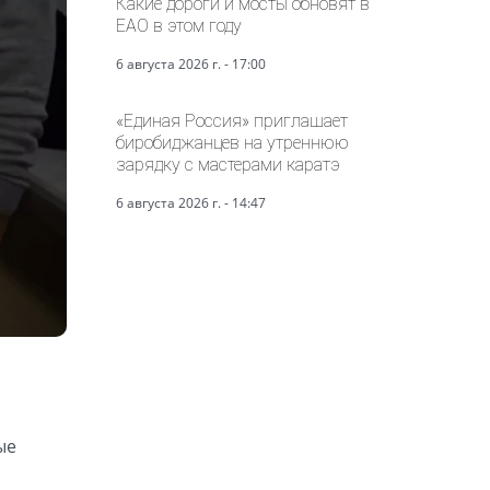
Какие дороги и мосты обновят в
ЕАО в этом году
6 августа 2026 г. - 17:00
«Единая Россия» приглашает
биробиджанцев на утреннюю
зарядку с мастерами каратэ
6 августа 2026 г. - 14:47
ые