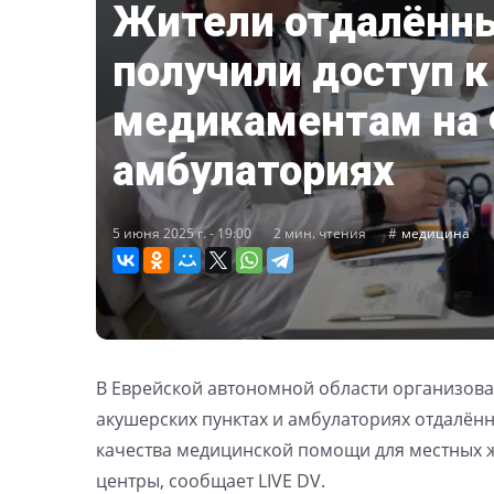
Жители отдалённы
получили доступ к
медикаментам на 
амбулаториях
5 июня 2025 г. - 19:00
2 мин. чтения
медицина
В Еврейской автономной области организов
акушерских пунктах и амбулаториях отдалённ
качества медицинской помощи для местных ж
центры, сообщает LIVE DV.