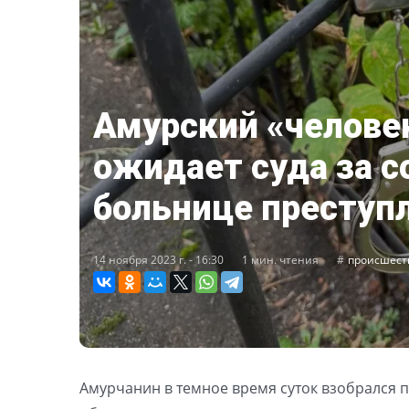
Амурский «челове
ожидает суда за 
больнице преступ
14 ноября 2023 г. - 16:30
1 мин. чтения
происшест
Амурчанин в темное время суток взобрался 