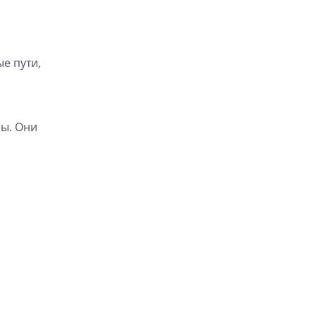
е пути,
ры. Они