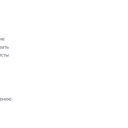
ие
вать
исты
дению