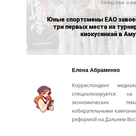
ПРОШЛАЯ НО
Юные спортсмены ЕАО завое
три первых места на турни
киокусинкай в Ам
Елена Абраменко
Корреспондент медиах
специализируется н
экономических тем
избирательными кампани
реформой на Дальнем Вос