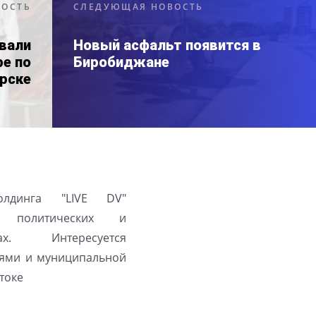
ВОСТЬ
СЛЕДУЮЩАЯ НОВОСТЬ
вали
Новый асфальт появится в
ре по
Биробиджане
урске
олдинга "LIVE DV"
а политических и
ах. Интересуется
ями и муниципальной
токе