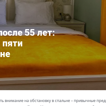
после 55 лет:
 пяти
ьне
ть внимание на обстановку в спальне – привычные пре