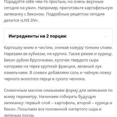
Порадуйте себя чем-то простым, но очень вкусным
сегодня на ужин. Например, приготовьте картофельную
запеканку с беконом. Подробным рецептом сегодня
делится «LIVE DV».
Ингредиенты на 2 порции:
картофель – 2 крупных клубня;
Картошку моем и чистим, снимая кожуру тонким слоем.
филе курицы – 1 грудка;
Нарезаем ее кубиком, не крупно. Также режем и курицу.
бекон – 2 ломтика;
Бекон рубим брусочками, кусочек твердого сыра
жирный сыр – 100 гр;
натираем на терке крупной фракции, зеленый лук
измельчаем. В сливки добавляем соль и чайную ложку
сливки – 120 мл;
черного молотого перца и сухого чеснока.
масло сливочное – 40 гр;
соль – щепотка;
Сливочным маслом смазываем форму для запекания по
молотый черный перец – 1 ч. ложка;
всему периметру. Начинаем собирать будущую
запеканку: первый слой – картофель, второй – курица и
сухой чеснок – 1 ч. ложка;
бекон. Посыпаем все половиной натертого сыра и
зеленый лук – 4 пера.
зеленым луком.