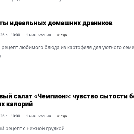
ты идеальных домашних драников
6 г. - 10:00
1 мин. чтения
еда
 рецепт любимого блюда из картофеля для уютного сем
а
вый салат «Чемпион»: чувство сытости б
х калорий
6 г. - 10:00
1 мин. чтения
еда
й рецепт с нежной грудкой