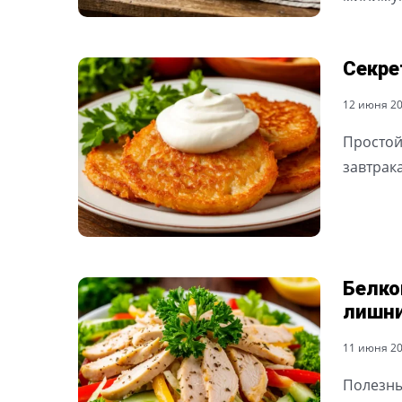
Секре
12 июня 202
Простой
завтрак
Белко
лишни
11 июня 202
Полезны