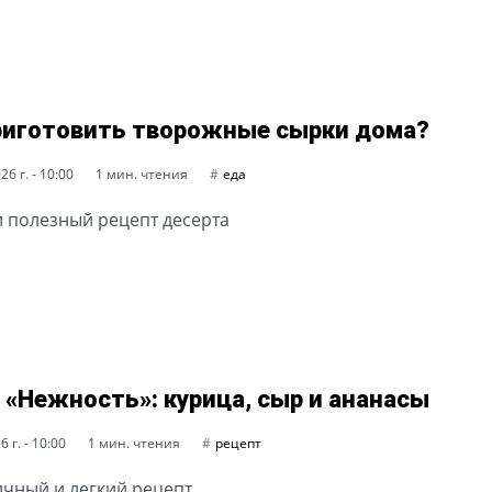
риготовить творожные сырки дома?
6 г. - 10:00
1 мин. чтения
еда
и полезный рецепт десерта
 «Нежность»: курица, сыр и ананасы
 г. - 10:00
1 мин. чтения
рецепт
чный и легкий рецепт